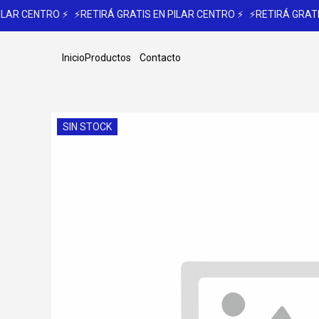
LAR CENTRO ⚡
⚡RETIRÁ GRATIS EN PILAR CENTRO ⚡
⚡RETIRÁ GRATIS
Inicio
Productos
Contacto
SIN STOCK