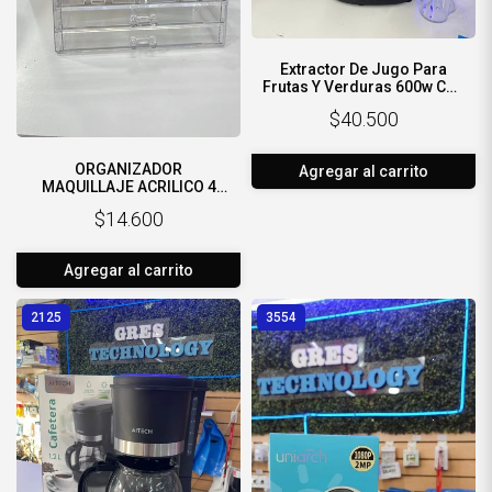
Extractor De Jugo Para
Frutas Y Verduras 600w Con
Vaso 350ml y Recolector De
$40.500
Pulpa 800ml
ORGANIZADOR
Agregar al carrito
MAQUILLAJE ACRILICO 4
CAJONES
$14.600
Agregar al carrito
2125
3554