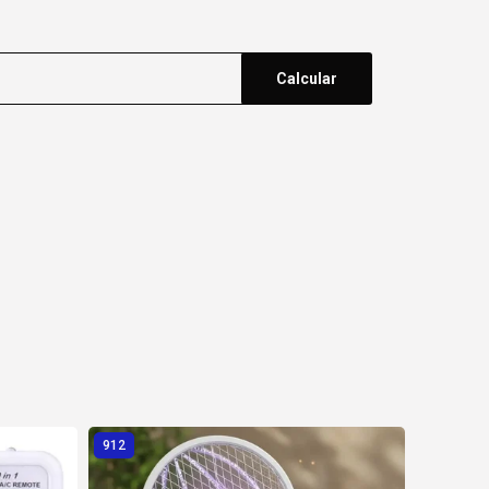
Calcular
912