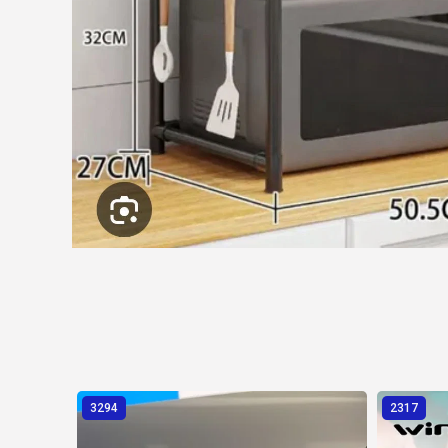
3294
2317