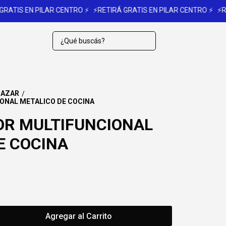
TIS EN PILAR CENTRO ⚡
⚡RETIRÁ GRATIS EN PILAR CENTRO ⚡
⚡RETI
BAZAR
/
ONAL METALICO DE COCINA
OR MULTIFUNCIONAL
E COCINA
Agregar al Carrito